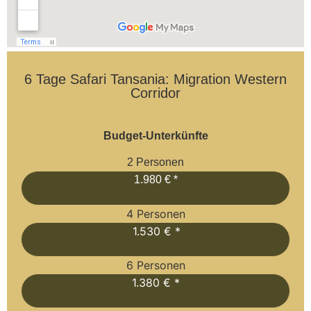
6 Tage Safari Tansania: Migration Western
Corridor
Budget-Unterkünfte
2 Personen
1.980 € *
4 Personen
1.530 € *
6 Personen
1.380 € *