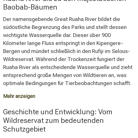
Bergspitzen im westlichen Parkbereich Höhen von bis
Baobab-Bäumen
zu 1.800 Metern erreichen. Ein Teil des Ruaha
Nationalparks gehört zum Großen Afrikanischen
Der namensgebende Great Ruaha River bildet die
Grabenbruch und wird durch eine markante, 200 bis
südöstliche Begrenzung des Parks und stellt dessen
300 Meter hohe Bruchkante geteilt. Diese geologische
wichtigste Wasserquelle dar. Dieser über 900
Formation verleiht der Landschaft ihre
Kilometer lange Fluss entspringt in den Kipengere-
charakteristische Struktur mit einem südlichen Tal und
Bergen und mündet schließlich in den Rufiji im Selous-
einem nördlichen Plateau.
Wildreservat. Während der Trockenzeit fungiert der
Ruaha River als entscheidende Wasserquelle und zieht
entsprechend große Mengen von Wildtieren an, was
optimale Bedingungen für Tierbeobachtungen schafft.
Mehr anzeigen
Die Vegetation des Parks zeichnet sich durch
Geschichte und Entwicklung: Vom
außergewöhnliche Vielfalt aus, mit über 1.650
Wildreservat zum bedeutenden
registrierten Pflanzenarten. Charakteristisch sind die
Schutzgebiet
ausgedehnten Miombo- und Akazienwälder sowie die