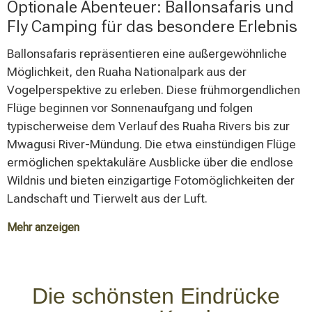
Optionale Abenteuer: Ballonsafaris und
verstärkt durch die charakteristischen Geräusche der
Fly Camping für das besondere Erlebnis
Wildnis, schafft eine völlig andere Safari-Erfahrung. Die
Verwendung spezieller Suchscheinwerfer ermöglicht
Ballonsafaris repräsentieren eine außergewöhnliche
das Aufspüren und Beobachten von Tieren, während
Möglichkeit, den Ruaha Nationalpark aus der
die natürlichen Geräusche der Nacht eine einzigartige
Vogelperspektive zu erleben. Diese frühmorgendlichen
akustische Kulisse bilden. Diese Aktivität bietet eine
Flüge beginnen vor Sonnenaufgang und folgen
spannende Ergänzung zu den klassischen
typischerweise dem Verlauf des Ruaha Rivers bis zur
Tagespirschfahrten.
Mwagusi River-Mündung. Die etwa einstündigen Flüge
ermöglichen spektakuläre Ausblicke über die endlose
Wildnis und bieten einzigartige Fotomöglichkeiten der
Landschaft und Tierwelt aus der Luft.
Mehr anzeigen
Fly Camping stellt eine weitere exklusive
Aktivitätsoption dar, die nur während der Trockenzeit
angeboten wird. Dabei verbringen Gäste eine Nacht in
Die schönsten Eindrücke
der Wildnis in einfachen Zelten, weit entfernt von festen