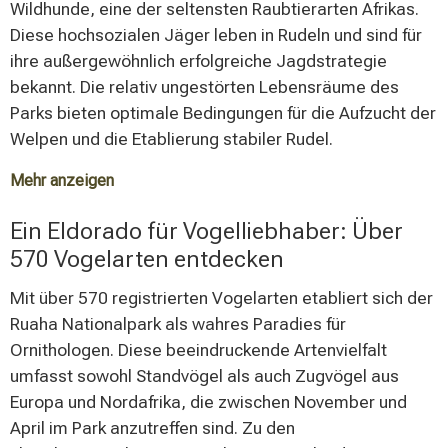
Wildhunde, eine der seltensten Raubtierarten Afrikas.
Raubtierbeobachtungen.
Diese hochsozialen Jäger leben in Rudeln und sind für
ihre außergewöhnlich erfolgreiche Jagdstrategie
bekannt. Die relativ ungestörten Lebensräume des
Parks bieten optimale Bedingungen für die Aufzucht der
Welpen und die Etablierung stabiler Rudel.
Mehr anzeigen
Unter den Antilopenarten zeichnet sich der Park durch
Ein Eldorado für Vogelliebhaber: Über
eine bemerkenswerte Vielfalt aus. Sowohl der Große
570 Vogelarten entdecken
als auch der Kleine Kudu sind regelmäßig anzutreffen,
wobei ersterer besonders durch seine imposante
Mit über 570 registrierten Vogelarten etabliert sich der
Erscheinung und die charakteristische Spiralform der
Ruaha Nationalpark als wahres Paradies für
Hörner auffällt. Rappen- und Pferdeantilopen
Ornithologen. Diese beeindruckende Artenvielfalt
repräsentieren weitere Highlights der Parkfauna, die
umfasst sowohl Standvögel als auch Zugvögel aus
aufgrund ihrer Seltenheit und Schönheit besonders
Europa und Nordafrika, die zwischen November und
geschätzt werden. Die Rappenantilope ist durch ihr
April im Park anzutreffen sind. Zu den