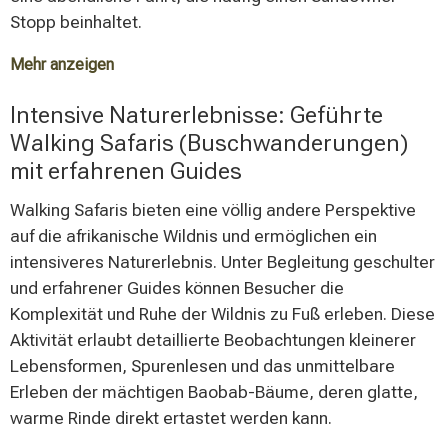
Stopp beinhaltet.
Mehr anzeigen
Die professionellen Guides stammen meist aus der
Intensive Naturerlebnisse: Geführte
Region und verfügen über langjährige Erfahrung im
Walking Safaris (Buschwanderungen)
Ruaha Nationalpark. Ihre detaillierten Kenntnisse der
mit erfahrenen Guides
Tierverhaltensweisen und Aufenthaltsorte maximieren
die Erfolgsaussichten für außergewöhnliche
Walking Safaris bieten eine völlig andere Perspektive
Wildtierbegegnungen. Die etwa 400 Kilometer
auf die afrikanische Wildnis und ermöglichen ein
erschlossenen Wege ermöglichen das Durchqueren
intensiveres Naturerlebnis. Unter Begleitung geschulter
verschiedenster Lebensräume und erhöhen die
und erfahrener Guides können Besucher die
Wahrscheinlichkeit, die gesamte Bandbreite der
Komplexität und Ruhe der Wildnis zu Fuß erleben. Diese
Parkfauna zu erleben.
Aktivität erlaubt detaillierte Beobachtungen kleinerer
Lebensformen, Spurenlesen und das unmittelbare
Erleben der mächtigen Baobab-Bäume, deren glatte,
warme Rinde direkt ertastet werden kann.