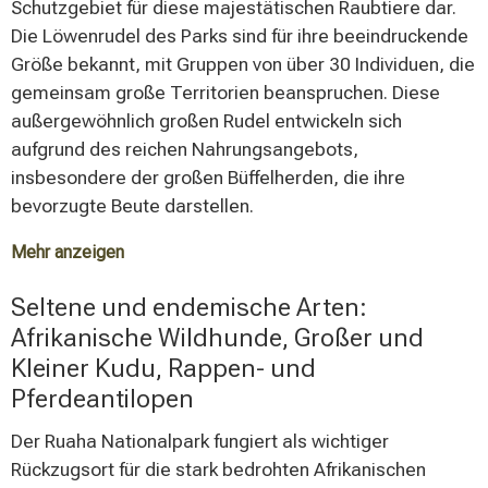
Schutzgebiet für diese majestätischen Raubtiere dar.
darstellen.
Die Löwenrudel des Parks sind für ihre beeindruckende
Größe bekannt, mit Gruppen von über 30 Individuen, die
gemeinsam große Territorien beanspruchen. Diese
außergewöhnlich großen Rudel entwickeln sich
aufgrund des reichen Nahrungsangebots,
insbesondere der großen Büffelherden, die ihre
bevorzugte Beute darstellen.
Mehr anzeigen
Leoparden sind ebenfalls im Park anzutreffen, jedoch
Seltene und endemische Arten:
aufgrund ihrer scheuen und nachtaktiven Lebensweise
Afrikanische Wildhunde, Großer und
seltener zu beobachten. Geparden bevorzugen die
Kleiner Kudu, Rappen- und
offeneren Savannengebiete des Parks, wo sie ihre
Pferdeantilopen
charakteristische Jagdstrategie optimal einsetzen
können. Die Anwesenheit aller drei großen
Der Ruaha Nationalpark fungiert als wichtiger
afrikanischen Raubkatzenarten macht den Ruaha
Rückzugsort für die stark bedrohten Afrikanischen
Nationalpark zu einem erstklassigen Ziel für