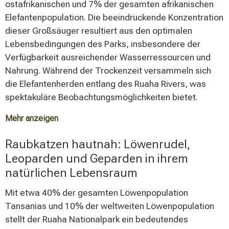
ostafrikanischen und 7% der gesamten afrikanischen
Elefantenpopulation. Die beeindruckende Konzentration
dieser Großsäuger resultiert aus den optimalen
Lebensbedingungen des Parks, insbesondere der
Verfügbarkeit ausreichender Wasserressourcen und
Nahrung. Während der Trockenzeit versammeln sich
die Elefantenherden entlang des Ruaha Rivers, was
spektakuläre Beobachtungsmöglichkeiten bietet.
Mehr anzeigen
Die Elefanten des Ruaha Nationalparks haben eine
Raubkatzen hautnah: Löwenrudel,
besondere ökologische Bedeutung als sogenannte
Leoparden und Geparden in ihrem
"Landschaftsarchitekten", da sie durch ihre Aktivitäten
natürlichen Lebensraum
die Vegetation maßgeblich beeinflussen und
Lebensräume für andere Arten schaffen. Ihre
Mit etwa 40% der gesamten Löwenpopulation
Wanderungen folgen traditionellen Routen, die sich
Tansanias und 10% der weltweiten Löwenpopulation
über Generationen etabliert haben und wichtige
stellt der Ruaha Nationalpark ein bedeutendes
Korridore zwischen verschiedenen Schutzgebieten