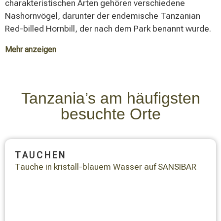
glänzend schwarzes Fell und die langen, geraden
charakteristischen Arten gehören verschiedene
Hörner unverwechselbar, während die Pferdeantilope
Nashornvögel, darunter der endemische Tanzanian
durch ihre rötlich-braune Färbung charakterisiert wird.
Red-billed Hornbill, der nach dem Park benannt wurde.
Mehr anzeigen
Weitere bemerkenswerte Arten sind der Ashy Starling
und der Yellow-collared Lovebird, beides tanzanische
Endemiten. Raubvögel sind durch verschiedene Arten
Tanzania’s am häufigsten
vertreten, darunter der African Fish-eagle und während
besuchte Orte
der Monate Dezember und Januar der seltene
Eleonora's Falcon. Die Vielfalt der Lebensräume
ermöglicht die Koexistenz verschiedenster
TAUCHEN
ökologischer Nischen für Eisvögel, Nektarvögel,
Tauche in kristall-blauem Wasser auf SANSIBAR
Bienenfresser und Racken.