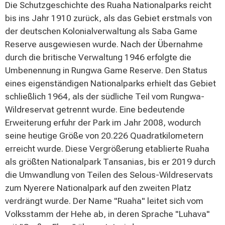
beeindruckenden Baobab-Bäume, die der Landschaft
Die Schutzgeschichte des Ruaha Nationalparks reicht
ihre unverwechselbare Silhouette verleihen. Die
bis ins Jahr 1910 zurück, als das Gebiet erstmals von
Landschaftsformen reichen von dichten Wäldern über
der deutschen Kolonialverwaltung als Saba Game
offene Savannen bis hin zu Flusslandschaften und
Reserve ausgewiesen wurde. Nach der Übernahme
Hügelketten, wodurch verschiedenste Lebensräume für
durch die britische Verwaltung 1946 erfolgte die
unterschiedliche Tierarten entstehen.
Umbenennung in Rungwa Game Reserve. Den Status
eines eigenständigen Nationalparks erhielt das Gebiet
schließlich 1964, als der südliche Teil vom Rungwa-
Wildreservat getrennt wurde. Eine bedeutende
Erweiterung erfuhr der Park im Jahr 2008, wodurch
seine heutige Größe von 20.226 Quadratkilometern
erreicht wurde. Diese Vergrößerung etablierte Ruaha
als größten Nationalpark Tansanias, bis er 2019 durch
die Umwandlung von Teilen des Selous-Wildreservats
zum Nyerere Nationalpark auf den zweiten Platz
verdrängt wurde. Der Name "Ruaha" leitet sich vom
Volksstamm der Hehe ab, in deren Sprache "Luhava"