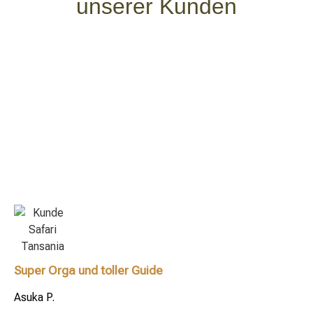
unserer Kunden
Unterkünften. Das Kochen erfolgt am offenen Feuer,
was ein authentisches Busch-Erlebnis vermittelt. Diese
Aktivität erfordert einen längeren Mindestaufenthalt in
der jeweiligen Lodge und bietet die ultimative
Wildniserfahrung für abenteuerlustige Besucher.
Super Orga und toller Guide
Asuka P.