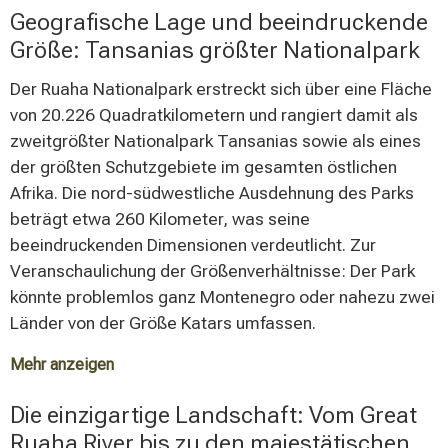
Geografische Lage und beeindruckende
Größe: Tansanias größter Nationalpark
Der Ruaha Nationalpark erstreckt sich über eine Fläche
von 20.226 Quadratkilometern und rangiert damit als
zweitgrößter Nationalpark Tansanias sowie als eines
der größten Schutzgebiete im gesamten östlichen
Afrika. Die nord-südwestliche Ausdehnung des Parks
beträgt etwa 260 Kilometer, was seine
beeindruckenden Dimensionen verdeutlicht. Zur
Veranschaulichung der Größenverhältnisse: Der Park
könnte problemlos ganz Montenegro oder nahezu zwei
Länder von der Größe Katars umfassen.
Mehr anzeigen
Die durchschnittliche Höhenlage beträgt etwa 1.000
Die einzigartige Landschaft: Vom Great
Meter über dem Meeresspiegel, wobei einzelne
Ruaha River bis zu den majestätischen