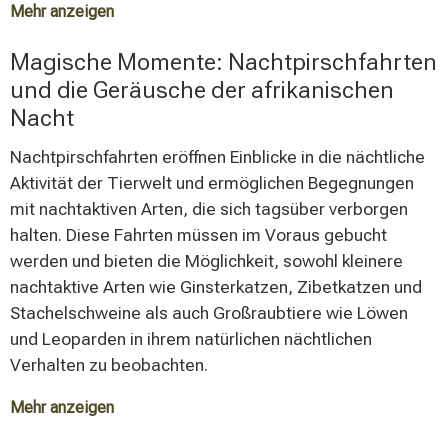
Mehr anzeigen
Die Sicherheit der Teilnehmer wird durch die
Magische Momente: Nachtpirschfahrten
Anwesenheit bewaffneter, ausgebildeter Guides
und die Geräusche der afrikanischen
gewährleistet. Walking Safaris vermitteln ein tieferes
Nacht
Verständnis für die ökologischen Zusammenhänge und
ermöglichen die Wahrnehmung subtiler Aspekte der
Nachtpirschfahrten eröffnen Einblicke in die nächtliche
Natur, die bei Fahrzeug-Safaris oft übersehen werden.
Aktivität der Tierwelt und ermöglichen Begegnungen
Die Stille der Wildnis und die Möglichkeit, Tierverhalten
mit nachtaktiven Arten, die sich tagsüber verborgen
aus nächster Nähe zu beobachten, schaffen
halten. Diese Fahrten müssen im Voraus gebucht
unvergessliche Erlebnisse.
werden und bieten die Möglichkeit, sowohl kleinere
nachtaktive Arten wie Ginsterkatzen, Zibetkatzen und
Stachelschweine als auch Großraubtiere wie Löwen
und Leoparden in ihrem natürlichen nächtlichen
Verhalten zu beobachten.
Mehr anzeigen
Die besondere Atmosphäre der afrikanischen Nacht,