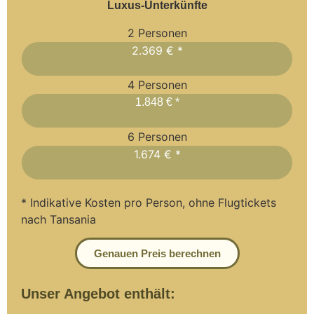
Luxus-Unterkünfte
2 Personen
2.369 € *
4 Personen
1.848 € *
6 Personen
1.674 € *
* Indikative Kosten pro Person, ohne Flugtickets
nach Tansania
Genauen Preis berechnen
Unser Angebot enthält: